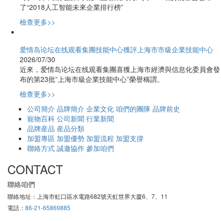
了“2018人工智能未來企業排行榜”
檢查更多>>
爱情岛论坛在线观看集團技能中心獲評上海市市級企業技能中心
2026/07/30
近來，爱情岛论坛在线观看集團喜獲上海市經濟與信息化委員會發
布的第23批”上海市級企業技能中心”榮譽稱謂。
檢查更多>>
公司簡介
品牌簡介
企業文化
咱們的團隊
品牌前史
寵物百科
公司新聞
行業新聞
品牌産品
産品分類
加盟專區
加盟優勢
加盟流程
加盟支撐
聯絡方式
誠邀協作
參加咱們
CONTACT
聯絡咱們
聯絡地址：上海市虹口區水電路682號天虹世界大廈6、7、11
電話：
86-21-65869885