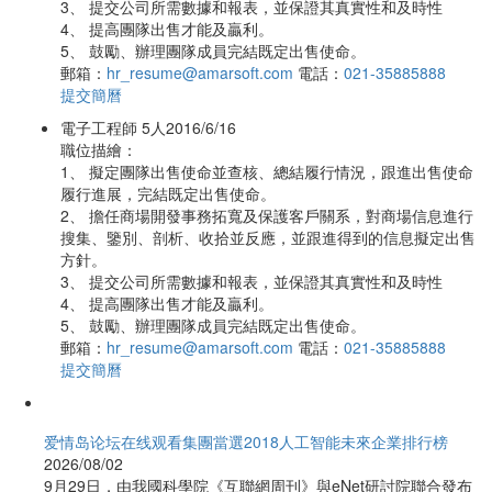
3、 提交公司所需數據和報表，並保證其真實性和及時性
4、 提高團隊出售才能及贏利。
5、 鼓勵、辦理團隊成員完結既定出售使命。
郵箱：
hr_resume@amarsoft.com
電話：
021-35885888
提交簡曆
電子工程師
5人
2016/6/16
職位描繪：
1、 擬定團隊出售使命並查核、總結履行情況，跟進出售使命
履行進展，完結既定出售使命。
2、 擔任商場開發事務拓寬及保護客戶關系，對商場信息進行
搜集、鑒別、剖析、收拾並反應，並跟進得到的信息擬定出售
方針。
3、 提交公司所需數據和報表，並保證其真實性和及時性
4、 提高團隊出售才能及贏利。
5、 鼓勵、辦理團隊成員完結既定出售使命。
郵箱：
hr_resume@amarsoft.com
電話：
021-35885888
提交簡曆
爱情岛论坛在线观看集團當選2018人工智能未來企業排行榜
2026/08/02
9月29日，由我國科學院《互聯網周刊》與eNet研討院聯合發布