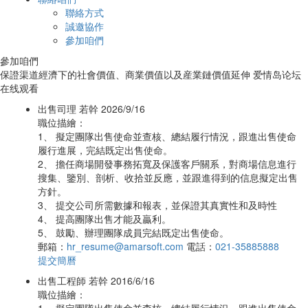
聯絡方式
誠邀協作
參加咱們
參加咱們
保證渠道經濟下的社會價值、商業價值以及産業鏈價值延伸 爱情岛论坛
在线观看
出售司理
若幹
2026/9/16
職位描繪：
1、 擬定團隊出售使命並查核、總結履行情況，跟進出售使命
履行進展，完結既定出售使命。
2、 擔任商場開發事務拓寬及保護客戶關系，對商場信息進行
搜集、鑒別、剖析、收拾並反應，並跟進得到的信息擬定出售
方針。
3、 提交公司所需數據和報表，並保證其真實性和及時性
4、 提高團隊出售才能及贏利。
5、 鼓勵、辦理團隊成員完結既定出售使命。
郵箱：
hr_resume@amarsoft.com
電話：
021-35885888
提交簡曆
出售工程師
若幹
2016/6/16
職位描繪：